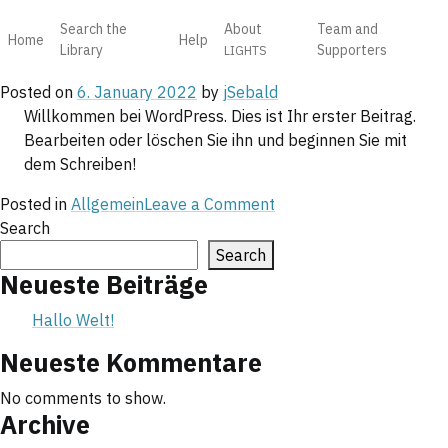
Category:
Allgemein
Skip
Search the
About
Team and
to
Home
Help
Hallo Welt!
Library
Supporters
LIGHTS
content
Posted on
6. January 2022
by
jSebald
Willkommen bei WordPress. Dies ist Ihr erster Beitrag.
Bearbeiten oder löschen Sie ihn und beginnen Sie mit
dem Schreiben!
on
Posted in
Allgemein
Leave a Comment
Hallo
Search
Welt!
Search
Neueste Beiträge
Hallo Welt!
Neueste Kommentare
No comments to show.
Archive