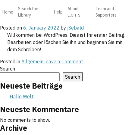
Author:
jSebald
Skip
Search the
About
Team and
to
Home
Help
Hallo Welt!
Library
Supporters
LIGHTS
content
Posted on
6. January 2022
by
jSebald
Willkommen bei WordPress. Dies ist Ihr erster Beitrag.
Bearbeiten oder löschen Sie ihn und beginnen Sie mit
dem Schreiben!
on
Posted in
Allgemein
Leave a Comment
Hallo
Search
Welt!
Search
Neueste Beiträge
Hallo Welt!
Neueste Kommentare
No comments to show.
Archive